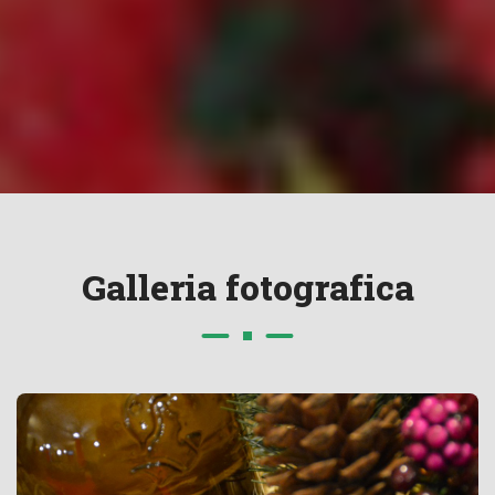
G
a
l
l
e
r
i
a
f
o
t
o
g
r
a
f
i
c
a