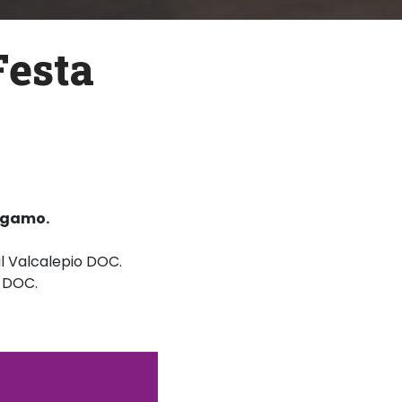
F
e
s
t
a
ergamo.
il Valcalepio DOC.
o DOC.