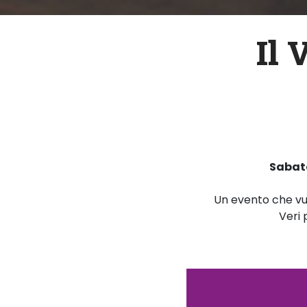
I
l
Sabato
Un evento che vuo
Veri 