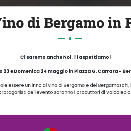
V
i
n
o
d
i
B
e
r
g
a
m
o
i
n
Ci saremo anche Noi. Ti aspettiamo!
 23 e Domenica 24 maggio in Piazza G. Carrara - B
le essere un inno al vino di Bergamo e dei Bergamaschi, 
protagonisti dell'evento saranno i produttori di Valcalepi